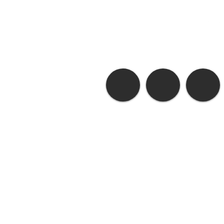
O Amor do
A Verdade e a
Lírio
Liberdade do Lírio
ICA
©
2014 by
P@t Estúdio
- ICA Todo