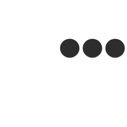
O Amor do
A Verdade e a
Lírio
Liberdade do Lírio
ICA
©
2014 by
P@t Estúdio
- ICA Todo