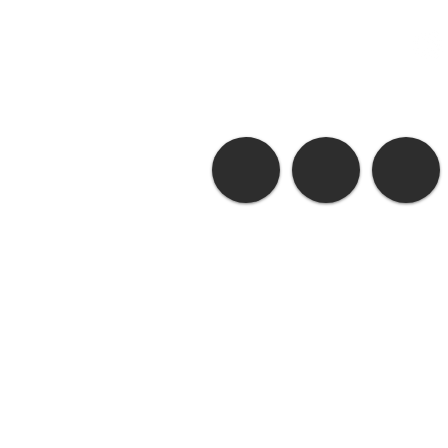
O Amor do
A Verdade e a
Lírio
Liberdade do Lírio
ICA
©
2014 by
P@t Estúdio
- ICA Todo