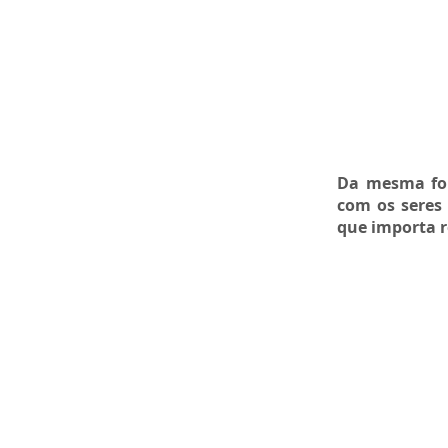
Da mesma for
com os seres
que importa 