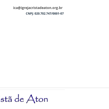
ica@igrejacristadeaton.org.br
CNPJ: 020.702.747/0001-07
UAL
MANDALAS
VÍDEOS
LIVROS