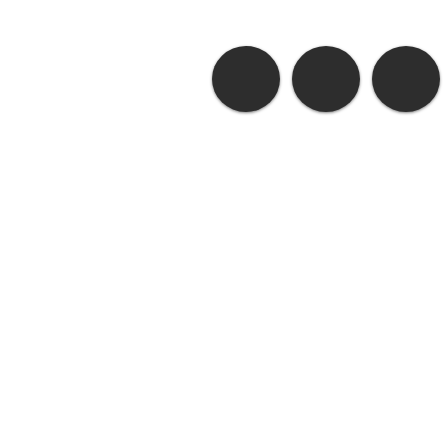
O Amor do
A Verdade e a
Lírio
Liberdade do Lírio
ICA
©
2014 by
P@t Estúdio
- ICA Todo